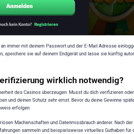
n an immer mit deinem Passwort und der E-Mail Adresse einlogg
en, speichere sie auf deinem Endgerät und lasse sie künftig aut
Verifizierung wirklich notwendig?
herheit des Casinos überzeugen. Musst du dich verifizieren oder
ben und deinen Schutz sehr ernst. Bevor du deine Gewinne späte
hweis erfolgen.
seriösen Machenschaften und Datenmissbrauch anderer. Nach der
Erfahrungen sammeln und beispielsweise virtuelles Guthaben für 