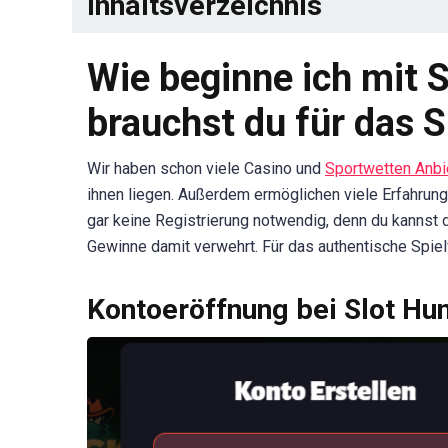
Inhaltsverzeichnis
Wie beginne ich mit 
brauchst du für das 
Wir haben schon viele Casino und
Sportwetten Anbi
ihnen liegen. Außerdem ermöglichen viele Erfahrunge
gar keine Registrierung notwendig, denn du kannst d
Gewinne damit verwehrt. Für das authentische Spie
Kontoeröffnung bei Slot Hun