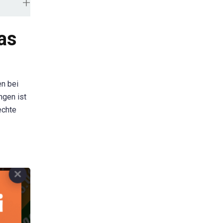
as
n bei
ngen ist
echte