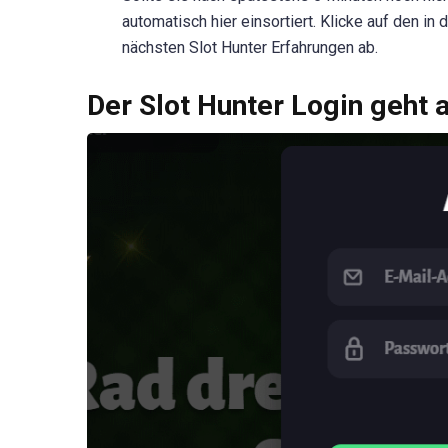
automatisch hier einsortiert. Klicke auf den in
nächsten Slot Hunter Erfahrungen ab.
Der Slot Hunter Login geht