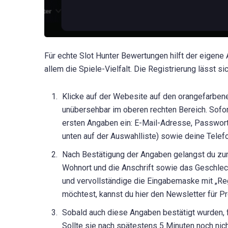
Für echte Slot Hunter Bewertungen hilft der eigene 
allem die Spiele-Vielfalt. Die Registrierung lässt si
Klicke auf der Webesite auf den orangefarbenen
unübersehbar im oberen rechten Bereich. Sofor
ersten Angaben ein: E-Mail-Adresse, Passwort
unten auf der Auswahlliste) sowie deine Tele
Nach Bestätigung der Angaben gelangst du zum
Wohnort und die Anschrift sowie das Geschlecht
und vervollständige die Eingabemaske mit „Regi
möchtest, kannst du hier den Newsletter für 
Sobald auch diese Angaben bestätigt wurden, f
Sollte sie nach spätestens 5 Minuten noch nic