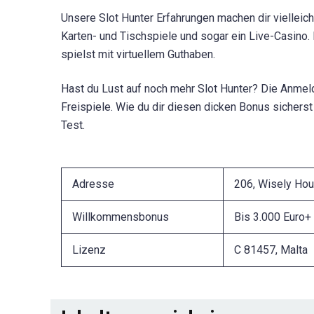
Unsere Slot Hunter Erfahrungen machen dir vielleic
Karten- und Tischspiele und sogar ein Live-Casino.
spielst mit virtuellem Guthaben.
Hast du Lust auf noch mehr Slot Hunter? Die Anmeld
Freispiele. Wie du dir diesen dicken Bonus sicherst
Test.
Adresse
206, Wisely Hous
Willkommensbonus
Bis 3.000 Euro+
Lizenz
C 81457, Malta