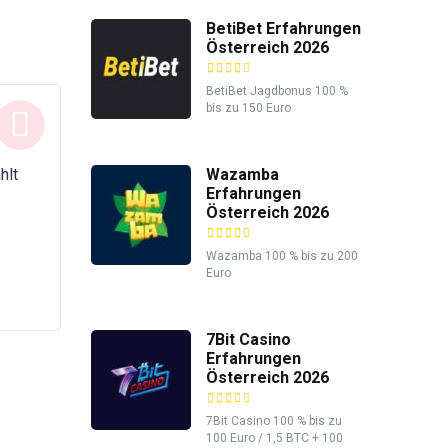
BetiBet Erfahrungen
Österreich 2026
BetiBet Jagdbonus 100 %
bis zu 150 Euro
Wazamba
hlt
Erfahrungen
Österreich 2026
Wazamba 100 % bis zu 200
Euro
7Bit Casino
Erfahrungen
Österreich 2026
7Bit Casino 100 % bis zu
100 Euro / 1,5 BTC + 100