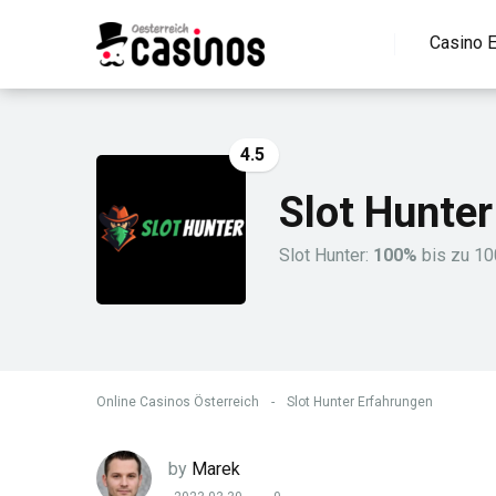
Casino E
4.5
Slot Hunte
Slot Hunter:
100%
bis zu 10
Online Casinos Österreich
-
Slot Hunter Erfahrungen
by
Marek