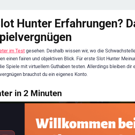
Slot Hunter Erfahrungen? D
Spielvergnügen
eter im Test
gesehen. Deshalb wissen wir, wo die Schwachstelle
n einen fairen und objektiven Blick. Für erste Slot Hunter Meinu
ie Spiele mit virtuellem Guthaben testen. Allerdings bleiben dir 
lvergnügen brauchst du ein eigenes Konto.
ter in 2 Minuten