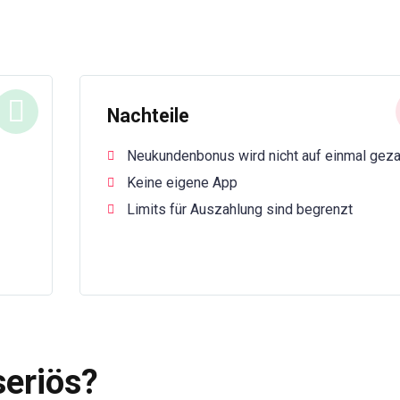
Nachteile
Neukundenbonus wird nicht auf einmal geza
Keine eigene App
Limits für Auszahlung sind begrenzt
seriös?