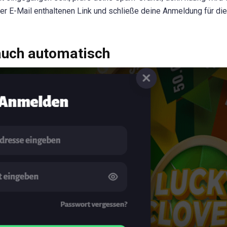
 der E-Mail enthaltenen Link und schließe deine Anmeldung für die
 auch automatisch