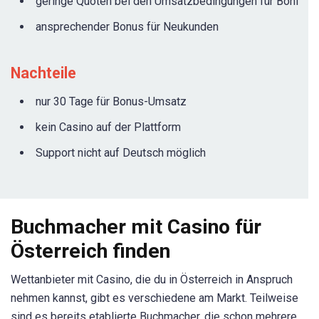
geringe Quoten bei den Umsatzbedingungen für Boni
ansprechender Bonus für Neukunden
Nachteile
nur 30 Tage für Bonus-Umsatz
kein Casino auf der Plattform
Support nicht auf Deutsch möglich
Buchmacher mit Casino für
Österreich finden
Wettanbieter mit Casino, die du in Österreich in Anspruch
nehmen kannst, gibt es verschiedene am Markt. Teilweise
sind es bereits etablierte Buchmacher, die schon mehrere