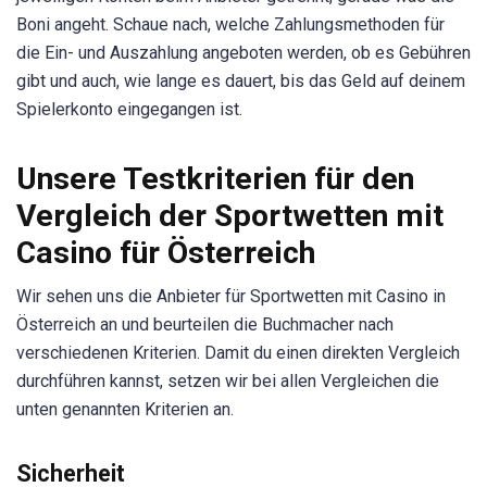
Boni angeht. Schaue nach, welche Zahlungsmethoden für
die Ein- und Auszahlung angeboten werden, ob es Gebühren
gibt und auch, wie lange es dauert, bis das Geld auf deinem
Spielerkonto eingegangen ist.
Unsere Testkriterien für den
Vergleich der Sportwetten mit
Casino für Österreich
Wir sehen uns die Anbieter für Sportwetten mit Casino in
Österreich an und beurteilen die Buchmacher nach
verschiedenen Kriterien. Damit du einen direkten Vergleich
durchführen kannst, setzen wir bei allen Vergleichen die
unten genannten Kriterien an.
Sicherheit