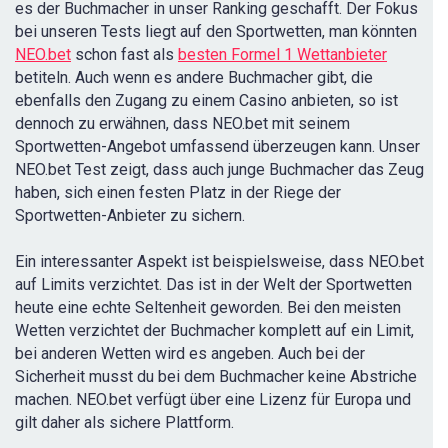
es der Buchmacher in unser Ranking geschafft. Der Fokus
bei unseren Tests liegt auf den Sportwetten, man könnten
NEO.bet
schon fast als
besten Formel 1 Wettanbieter
betiteln. Auch wenn es andere Buchmacher gibt, die
ebenfalls den Zugang zu einem Casino anbieten, so ist
dennoch zu erwähnen, dass NEO.bet mit seinem
Sportwetten-Angebot umfassend überzeugen kann. Unser
NEO.bet Test zeigt, dass auch junge Buchmacher das Zeug
haben, sich einen festen Platz in der Riege der
Sportwetten-Anbieter zu sichern.
Ein interessanter Aspekt ist beispielsweise, dass NEO.bet
auf Limits verzichtet. Das ist in der Welt der Sportwetten
heute eine echte Seltenheit geworden. Bei den meisten
Wetten verzichtet der Buchmacher komplett auf ein Limit,
bei anderen Wetten wird es angeben. Auch bei der
Sicherheit musst du bei dem Buchmacher keine Abstriche
machen. NEO.bet verfügt über eine Lizenz für Europa und
gilt daher als sichere Plattform.