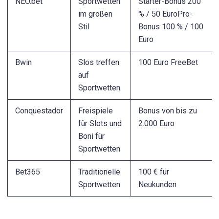
NEO.bet
Sportwetten
Starter-Bonus 200
im großen
% / 50 EuroPro-
Stil
Bonus 100 % / 100
Euro
Bwin
Slos treffen
100 Euro FreeBet
auf
Sportwetten
Conquestador
Freispiele
Bonus von bis zu
für Slots und
2.000 Euro
Boni für
Sportwetten
Bet365
Traditionelle
100 € für
Sportwetten
Neukunden