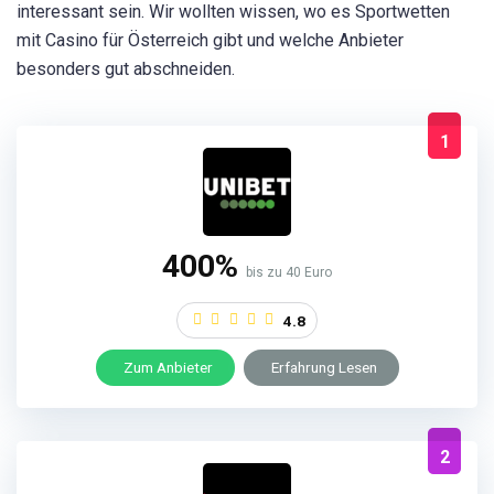
interessant sein. Wir wollten wissen, wo es Sportwetten
mit Casino für Österreich gibt und welche Anbieter
besonders gut abschneiden.
1
400%
bis zu 40 Euro
4.8
Zum Anbieter
Erfahrung Lesen
2