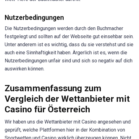
Nutzerbedingungen
Die Nutzerbedingungen werden durch den Buchmacher
festgelegt und sollten auf der Webseite gut einsehbar sein.
Unter anderem ist es wichtig, dass du sie verstehst und sie
auch eine Sinnhaftigkeit haben. Ärgerlich ist es, wenn die
Nutzerbedingungen unfair sind und sich so negativ auf dich
auswirken können.
Zusammenfassung zum
Vergleich der Wettanbieter mit
Casino für Österreich
Wir haben uns die Wettanbieter mit Casino angesehen und
geprüft, welche Plattformen hier in der Kombination von
Sportwetten und Casino wirklich überzeugen können. Nicht