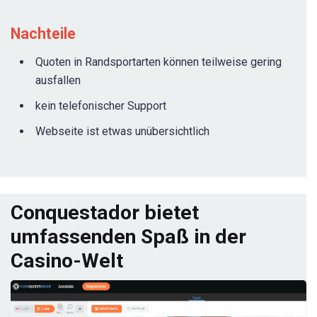
Nachteile
Quoten in Randsportarten können teilweise gering
ausfallen
kein telefonischer Support
Webseite ist etwas unübersichtlich
Conquestador bietet
umfassenden Spaß in der
Casino-Welt