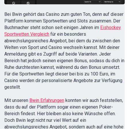
Bei Bwin gehört das Casino zum guten Ton, denn auf dieser
Plattform kommen Sportwetten und Slots zusammen. Der
Buchmacher steht schon seit einigen Jahren im
Eishockey
Sportwetten Vergleich
für ein besonders
abwechslungsreiches Angebot, bei dem du zwischen den
Welten von Sport und Casino wechseln kannst. Mit deiner
Anmeldung gibt es Zugriff auf beide Varianten. Jeder
Bereich hat jedoch seinen eigenen Bonus, sodass du dich in
Ruhe durchtesten kannst, während du den Bonus umsetzt.
Für die Sportwetten liegt dieser bei bis zu 100 Euro, im
Casino werden dir personalisierte Angebote zur Verfügung
gestellt.
Mit unseren
Bwin Erfahrungen
konnten wir auch feststellen,
dass du auf der Plattform sogar einen eigenen Poker-
Bereich findest. Hier bleiben also keine Wünsche offen.
Doch Bwin legt nicht nur viel Wert auf ein
abwechslungsreiches Angebot, sondern auch auf eine hohe