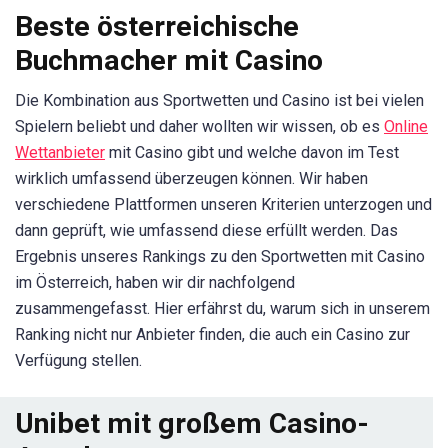
Beste österreichische
Buchmacher mit Casino
Die Kombination aus Sportwetten und Casino ist bei vielen
Spielern beliebt und daher wollten wir wissen, ob es
Online
Wettanbieter
mit Casino gibt und welche davon im Test
wirklich umfassend überzeugen können. Wir haben
verschiedene Plattformen unseren Kriterien unterzogen und
dann geprüft, wie umfassend diese erfüllt werden. Das
Ergebnis unseres Rankings zu den Sportwetten mit Casino
im Österreich, haben wir dir nachfolgend
zusammengefasst. Hier erfährst du, warum sich in unserem
Ranking nicht nur Anbieter finden, die auch ein Casino zur
Verfügung stellen.
Unibet mit großem Casino-