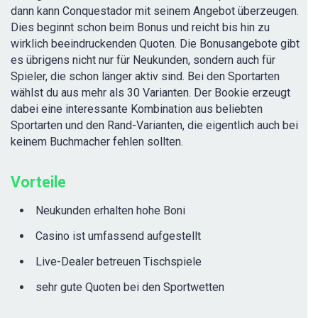
dann kann Conquestador mit seinem Angebot überzeugen.
Dies beginnt schon beim Bonus und reicht bis hin zu
wirklich beeindruckenden Quoten. Die Bonusangebote gibt
es übrigens nicht nur für Neukunden, sondern auch für
Spieler, die schon länger aktiv sind. Bei den Sportarten
wählst du aus mehr als 30 Varianten. Der Bookie erzeugt
dabei eine interessante Kombination aus beliebten
Sportarten und den Rand-Varianten, die eigentlich auch bei
keinem Buchmacher fehlen sollten.
Vorteile
Neukunden erhalten hohe Boni
Casino ist umfassend aufgestellt
Live-Dealer betreuen Tischspiele
sehr gute Quoten bei den Sportwetten