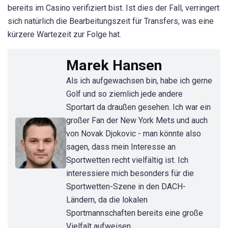
bereits im Casino verifiziert bist. Ist dies der Fall, verringert
sich natürlich die Bearbeitungszeit für Transfers, was eine
kürzere Wartezeit zur Folge hat.
Marek Hansen
Als ich aufgewachsen bin, habe ich gerne
Golf und so ziemlich jede andere
Sportart da draußen gesehen. Ich war ein
großer Fan der New York Mets und auch
von Novak Djokovic - man könnte also
sagen, dass mein Interesse an
Sportwetten recht vielfältig ist. Ich
interessiere mich besonders für die
Sportwetten-Szene in den DACH-
Ländern, da die lokalen
Sportmannschaften bereits eine große
Vielfalt aufweisen.