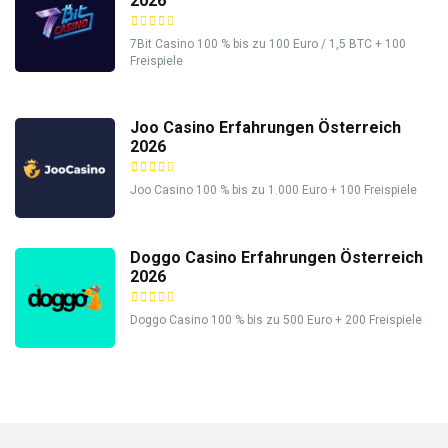
2026
7Bit Casino 100 % bis zu 100 Euro / 1,5 BTC + 100
Freispiele
Joo Casino Erfahrungen Österreich
2026
Joo Casino 100 % bis zu 1.000 Euro + 100 Freispiele
Doggo Casino Erfahrungen Österreich
2026
Doggo Casino 100 % bis zu 500 Euro + 200 Freispiele