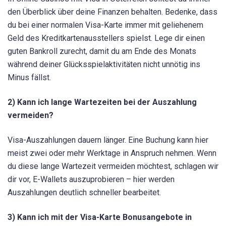
den Überblick über deine Finanzen behalten. Bedenke, dass
du bei einer normalen Visa-Karte immer mit geliehenem
Geld des Kreditkartenausstellers spielst. Lege dir einen
guten Bankroll zurecht, damit du am Ende des Monats
während deiner Glücksspielaktivitäten nicht unnötig ins
Minus fällst.
2)
Kann ich lange Wartezeiten bei der Auszahlung
vermeiden?
Visa-Auszahlungen dauern länger. Eine Buchung kann hier
meist zwei oder mehr Werktage in Anspruch nehmen. Wenn
du diese lange Wartezeit vermeiden möchtest, schlagen wir
dir vor, E-Wallets auszuprobieren – hier werden
Auszahlungen deutlich schneller bearbeitet.
3)
Kann ich mit der Visa-Karte Bonusangebote in