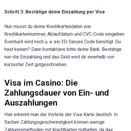
Schritt 3: Bestätige deine Einzahlung per Visa
Nun musst du deine Kreditkartendaten wie
Kreditkartennummer, Ablaufdatum und CVC-Code eingeben.
Eventuell wird noch u. a. ein 3D-Secure Code benötigt. Du
hast keinen? Dann kontaktiere bitte deine Bank. Bestätige
nun die Einzahlung und das Geld wird dir innerhalb von
kürzester Zeit gutgeschrieben.
Visa im Casino: Die
Zahlungsdauer von Ein- und
Auszahlungen
Hier erkennt man die Vorteile der Visa-Karte deutlich. In
Sachen Zahlungsgeschwindigkeit können wenige
Zahlungsmethoden mit Kreditkarten mithalten, da das