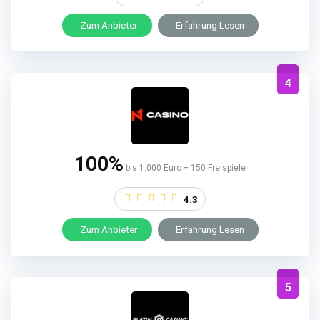
Zum Anbieter
Erfahrung Lesen
4
100%
bis 1.000 Euro + 150 Freispiele
4.3
Zum Anbieter
Erfahrung Lesen
5