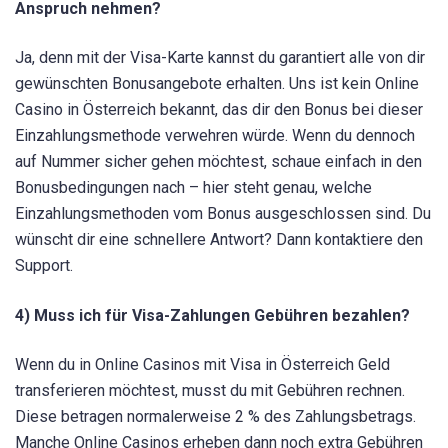
Anspruch nehmen?
Ja, denn mit der Visa-Karte kannst du garantiert alle von dir
gewünschten Bonusangebote erhalten. Uns ist kein Online
Casino in Österreich bekannt, das dir den Bonus bei dieser
Einzahlungsmethode verwehren würde. Wenn du dennoch
auf Nummer sicher gehen möchtest, schaue einfach in den
Bonusbedingungen nach – hier steht genau, welche
Einzahlungsmethoden vom Bonus ausgeschlossen sind. Du
wünscht dir eine schnellere Antwort? Dann kontaktiere den
Support.
4)
Muss ich für Visa-Zahlungen Gebühren bezahlen?
Wenn du in Online Casinos mit Visa in Österreich Geld
transferieren möchtest, musst du mit Gebühren rechnen.
Diese betragen normalerweise 2 % des Zahlungsbetrags.
Manche Online Casinos erheben dann noch extra Gebühren