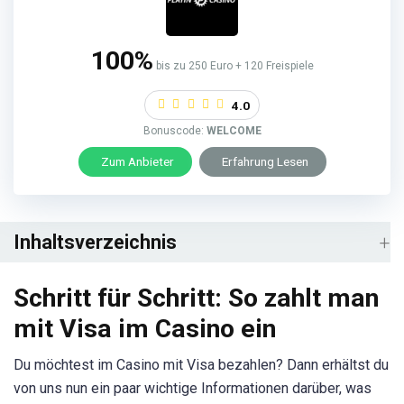
100%
bis zu 250 Euro + 120 Freispiele
4.0
Bonuscode:
WELCOME
Zum Anbieter
Erfahrung Lesen
Inhaltsverzeichnis
Schritt für Schritt: So zahlt man
mit Visa im Casino ein
Du möchtest im Casino mit Visa bezahlen? Dann erhältst du
von uns nun ein paar wichtige Informationen darüber, was