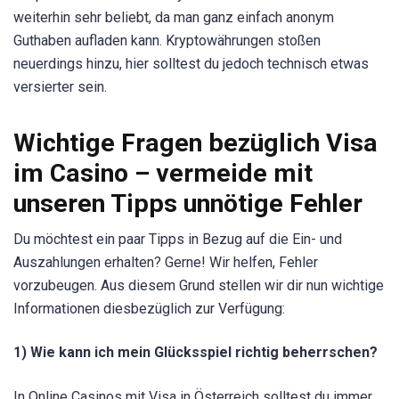
weiterhin sehr beliebt, da man ganz einfach anonym
Guthaben aufladen kann. Kryptowährungen stoßen
neuerdings hinzu, hier solltest du jedoch technisch etwas
versierter sein.
Wichtige Fragen bezüglich Visa
im Casino – vermeide mit
unseren Tipps unnötige Fehler
Du möchtest ein paar Tipps in Bezug auf die Ein- und
Auszahlungen erhalten? Gerne! Wir helfen, Fehler
vorzubeugen. Aus diesem Grund stellen wir dir nun wichtige
Informationen diesbezüglich zur Verfügung:
1)
Wie kann ich mein Glücksspiel richtig beherrschen?
In Online Casinos mit Visa in Österreich solltest du immer