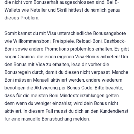
die nicht vom Bonuserhalt ausgeschlossen sind. Bei E-
Wallets wie Neteller und Skrill hättest du nämlich genau
dieses Problem.
Somit kannst du mit Visa unterschiedliche Bonusangebote
wie Willkommensboni, Freispiele, Reload-Boni, Cashback-
Boni sowie andere Promotions problemlos erhalten. Es gibt
sogar Casinos, die einen eigenen Visa-Bonus anbieten! Um
den Bonus mit Visa zu erhalten, lese dir vorher die
Bonusregeln durch, damit du diesen nicht verpasst. Manche
Boni müssen Manuell aktiviert werden, andere wiederum
benötigen die Aktivierung per Bonus Code. Bitte beachte,
dass für die meisten Boni Mindesteinzahlungen gelten,
denn wenn du weniger einzahlst, wird dein Bonus nicht
aktiviert. In diesem Fall musst du dich an den Kundendienst
für eine manuelle Bonusbuchung melden.