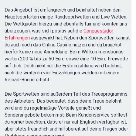
Das Angebot ist umfangreich und beinhaltet neben den
Hauptsportarten einige Randsportwetten und Live Wetten.
Die Wettquoten hierzu sind ebenfalls fair und konnten uns
überzeugen, was sich positiv auf die
Conquestador
Erfahrungen
ausgewirkt hat. Neben den Sportwetten kannst
du auch noch das Online Casino nutzen und du brauchst
hierfür keine neue Anmeldung. Beim Willkommensbonus
warten 200 % bis zu 50 Euro sowie eine 10 Euro Freiwette
auf dich. Doch nicht nur die Ersteinzahlung wird belohnt,
auch die weiteren vier Einzahlungen werden mit einem
Reload-Bonus erhöht.
Die Sportwetten sind außerdem Teil des Treueprogramms
des Anbieters. Das bedeutet, dass deine Treue belohnt
wird und du regelmäßige Vorteile genießt und
Sonderangebote bekommst. Beim Kundenservice solltest
du vorher beachten, dass er nur auf Englisch verfügbar ist,
aber stets freundlich und hilfsbereit auf deine Fragen oder
Probleme eingegangen wird.