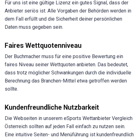
Für uns ist eine gültige Lizenz ein gutes Signal, dass der
Anbieter seriös ist. Alle Vorgaben der Behörden werden in
dem Fall erfüllt und die Sicherheit deiner persönlichen
Daten muss gegeben sein.
Faires Wettquotenniveau
Der Buchmacher muss für eine positive Bewertung ein
faires Niveau seiner Wettquoten anbieten. Das bedeutet,
dass trotz möglicher Schwankungen durch die individuelle
Berechnung das Branchen-Mittel etwa getroffen werden
sollte.
Kundenfreundliche Nutzbarkeit
Die Webseiten in unserem eSports Wettanbieter Vergleich
Österreich sollten auf jeden Fall einfach zu nutzen sein.
Eine intuitive Seiten- und Menüführung ist kundenfreundlich