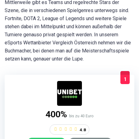
Mittlerweile gibt es Teams und regelrechte Stars der
Szene, die in verschiedenen Spielgenres unterwegs sind.
Fortnite, DOTA 2, League of Legends und weitere Spiele
stehen dabei im Mittelpunkt und können außerhalb der
Turniere genauso privat gespielt werden. In unserem
eSports Wettanbieter Vergleich Österreich nehmen wir die
Buchmacher, bei denen man auf die Meisterschaftsspiele
setzen kann, genauer unter die Lupe.
1
400%
bis zu 40 Euro
4.8