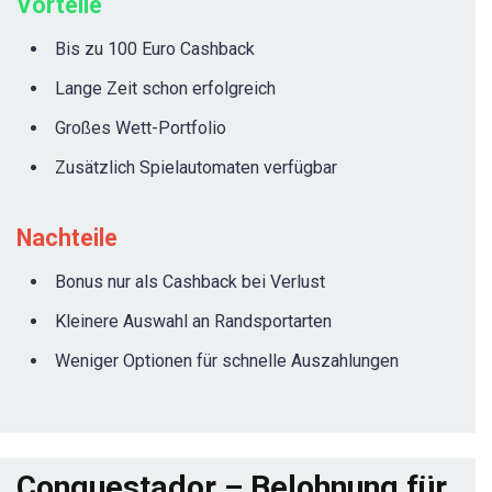
Vorteile
Bis zu 100 Euro Cashback
Lange Zeit schon erfolgreich
Großes Wett-Portfolio
Zusätzlich Spielautomaten verfügbar
Nachteile
Bonus nur als Cashback bei Verlust
Kleinere Auswahl an Randsportarten
Weniger Optionen für schnelle Auszahlungen
Conquestador – Belohnung für