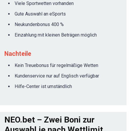
Viele Sportwetten vorhanden
Gute Auswahl an eSports
Neukundenbonus 400 %
Einzahlung mit kleinen Beträgen möglich
Nachteile
Kein Treuebonus für regelmäßige Wetten
Kundenservice nur auf Englisch verfügbar
Hilfe-Center ist umständlich
NEO.bet – Zwei Boni zur
Auswahl je nach Wettlimit