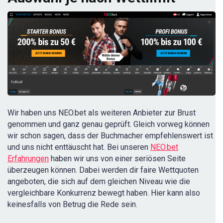
Wir haben uns NEO.bet als weiteren Anbieter zur Brust
genommen und ganz genau geprüft. Gleich vorweg können
wir schon sagen, dass der Buchmacher empfehlenswert ist
und uns nicht enttäuscht hat. Bei unseren
NEO.bet
Erfahrungen
haben wir uns von einer seriösen Seite
überzeugen können. Dabei werden dir faire Wettquoten
angeboten, die sich auf dem gleichen Niveau wie die
vergleichbare Konkurrenz bewegt haben. Hier kann also
keinesfalls von Betrug die Rede sein.