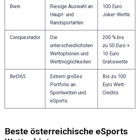
Bwin
Riesige Auswahl an
100 Euro
Haupt- und
Joker-Wette
Randsportarten
Conquestador
Die
200 % bis
unterschiedlichsten
zu 50 Euro +
Wettoptionen und
10 Euro
Wettmöglichkeiten
Gratiswette
Bet365
Extrem großes
Bis zu 100
Portfolio an
Euro Wett-
Sportwetten und
Credits
eSports
Beste österreichische eSports