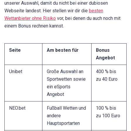
unserer Auswahl, damit du nicht bei einer dubiosen
Webseite landest. Hier stellen wir dir die
besten
Wettanbieter ohne Risiko
vor, bei denen du auch noch mit
einem Bonus rechnen kannst.
Seite
Am besten für
Bonus
Angebot
Unibet
Große Auswahl an
400 % bis
Sportwetten sowie
zu 40 Euro
ein eSports
Angebot
NEO.bet
Fußball Wetten und
100 % bis
andere
zu 100 Euro
Hauptsportarten