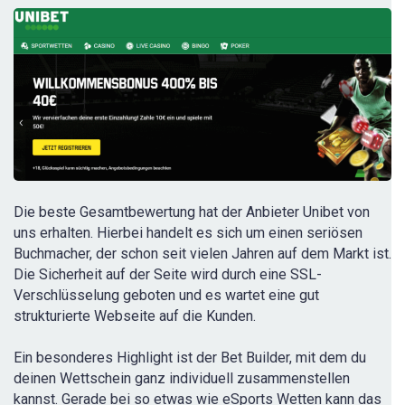
Die beste Gesamtbewertung hat der Anbieter Unibet von
uns erhalten. Hierbei handelt es sich um einen seriösen
Buchmacher, der schon seit vielen Jahren auf dem Markt ist.
Die Sicherheit auf der Seite wird durch eine SSL-
Verschlüsselung geboten und es wartet eine gut
strukturierte Webseite auf die Kunden.
Ein besonderes Highlight ist der Bet Builder, mit dem du
deinen Wettschein ganz individuell zusammenstellen
kannst. Gerade bei so etwas wie eSports Wetten kann das