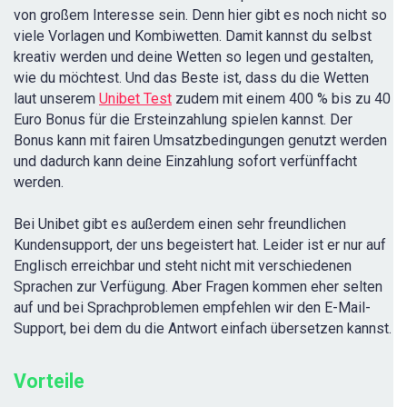
von großem Interesse sein. Denn hier gibt es noch nicht so
viele Vorlagen und Kombiwetten. Damit kannst du selbst
kreativ werden und deine Wetten so legen und gestalten,
wie du möchtest. Und das Beste ist, dass du die Wetten
laut unserem
Unibet Test
zudem mit einem 400 % bis zu 40
Euro Bonus für die Ersteinzahlung spielen kannst. Der
Bonus kann mit fairen Umsatzbedingungen genutzt werden
und dadurch kann deine Einzahlung sofort verfünffacht
werden.
Bei Unibet gibt es außerdem einen sehr freundlichen
Kundensupport, der uns begeistert hat. Leider ist er nur auf
Englisch erreichbar und steht nicht mit verschiedenen
Sprachen zur Verfügung. Aber Fragen kommen eher selten
auf und bei Sprachproblemen empfehlen wir den E-Mail-
Support, bei dem du die Antwort einfach übersetzen kannst.
Vorteile