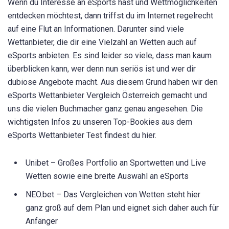
Wenn du Interesse an eSports hast und Wettmöglichkeiten
entdecken möchtest, dann triffst du im Internet regelrecht
auf eine Flut an Informationen. Darunter sind viele
Wettanbieter, die dir eine Vielzahl an Wetten auch auf
eSports anbieten. Es sind leider so viele, dass man kaum
überblicken kann, wer denn nun seriös ist und wer dir
dubiose Angebote macht. Aus diesem Grund haben wir den
eSports Wettanbieter Vergleich Österreich gemacht und
uns die vielen Buchmacher ganz genau angesehen. Die
wichtigsten Infos zu unseren Top-Bookies aus dem
eSports Wettanbieter Test findest du hier.
Unibet – Großes Portfolio an Sportwetten und Live
Wetten sowie eine breite Auswahl an eSports
NEO.bet – Das Vergleichen von Wetten steht hier
ganz groß auf dem Plan und eignet sich daher auch für
Anfänger