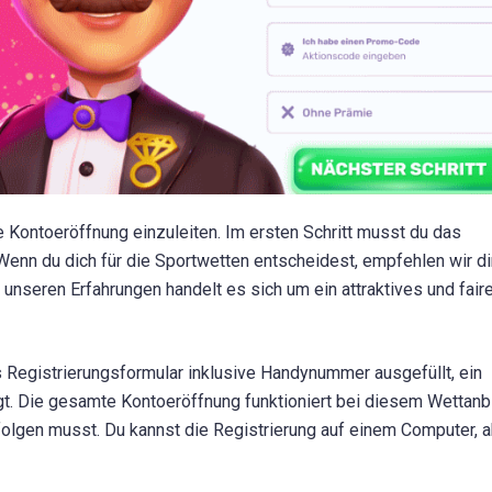
e Kontoeröffnung einzuleiten. Im ersten Schritt musst du das
nn du dich für die Sportwetten entscheidest, empfehlen wir di
seren Erfahrungen handelt es sich um ein attraktives und fair
 Registrierungsformular inklusive Handynummer ausgefüllt, ein
t. Die gesamte Kontoeröffnung funktioniert bei diesem Wettanb
 folgen musst. Du kannst die Registrierung auf einem Computer, 