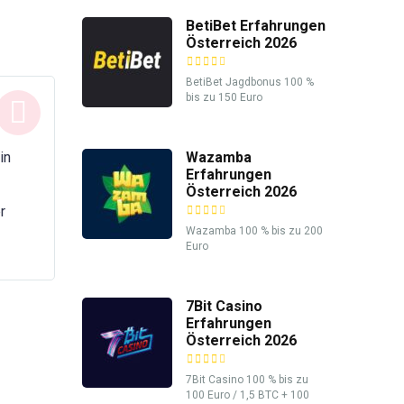
BetiBet Erfahrungen
Österreich 2026
BetiBet Jagdbonus 100 %
bis zu 150 Euro
Wazamba
in
Erfahrungen
Österreich 2026
r
Wazamba 100 % bis zu 200
Euro
7Bit Casino
Erfahrungen
Österreich 2026
7Bit Casino 100 % bis zu
100 Euro / 1,5 BTC + 100