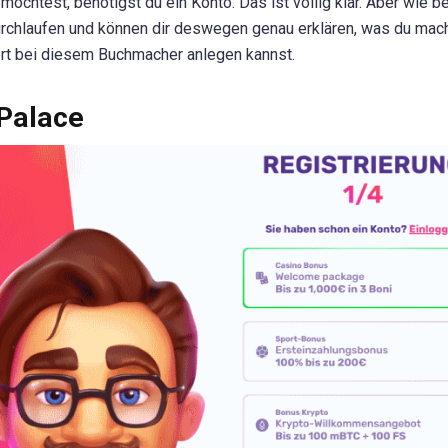
öchtest, benötigst du ein Konto. Das ist völlig klar. Aber wie
durchlaufen und können dir deswegen genau erklären, was du mac
ert bei diesem Buchmacher anlegen kannst.
 Palace