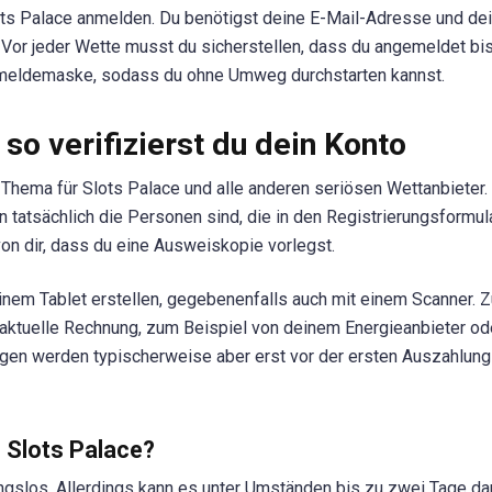
ots Palace anmelden. Du benötigst deine E-Mail-Adresse und de
 Vor jeder Wette musst du sicherstellen, dass du angemeldet bis
 Anmeldemaske, sodass du ohne Umweg durchstarten kannst.
 so verifizierst du dein Konto
 Thema für Slots Palace und alle anderen seriösen Wettanbieter.
tatsächlich die Personen sind, die in den Registrierungsformul
n dir, dass du eine Ausweiskopie vorlegst.
nem Tablet erstellen, gegebenenfalls auch mit einem Scanner.
aktuelle Rechnung, zum Beispiel von deinem Energieanbieter od
agen werden typischerweise aber erst vor der ersten Auszahlung
i Slots Palace?
bungslos. Allerdings kann es unter Umständen bis zu zwei Tage da