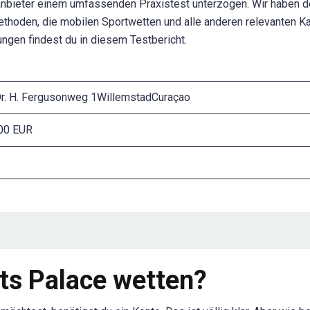
anbieter einem umfassenden Praxistest unterzogen. Wir haben 
hoden, die mobilen Sportwetten und alle anderen relevanten K
ungen findest du in diesem Testbericht.
Dr. H. Fergusonweg 1WillemstadCuraçao
00 EUR
ts Palace wetten?