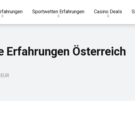
rfahrungen
Sportwetten Erfahrungen
Casino Deals
S
e Erfahrungen Österreich
 EUR