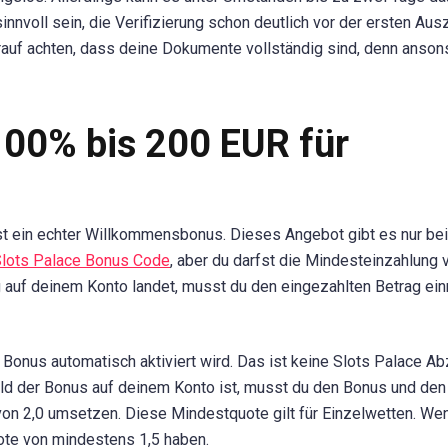
voll sein, die Verifizierung schon deutlich vor der ersten Aus
rauf achten, dass deine Dokumente vollständig sind, denn anson
100% bis 200 EUR für
t ein echter Willkommensbonus. Dieses Angebot gibt es nur bei
lots Palace Bonus Code
, aber du darfst die Mindesteinzahlung 
g auf deinem Konto landet, musst du den eingezahlten Betrag ein
Bonus automatisch aktiviert wird. Das ist keine Slots Palace Ab
ald der Bonus auf deinem Konto ist, musst du den Bonus und den
von 2,0 umsetzen. Diese Mindestquote gilt für Einzelwetten. We
te von mindestens 1,5 haben.