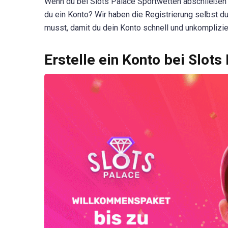
Wenn du bei Slots Palace Sportwetten abschließen m
du ein Konto? Wir haben die Registrierung selbst 
musst, damit du dein Konto schnell und unkomplizi
Erstelle ein Konto bei Slots